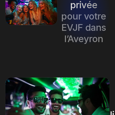
privée
pour votre
EVJF dans
l’Aveyron
l