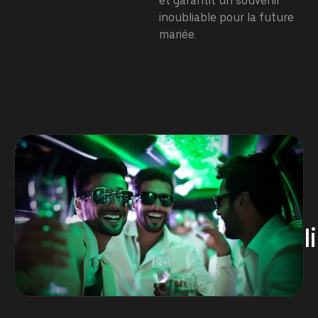
et garantit un souvenir
inoubliable pour la future
mariée.
l