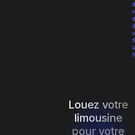
d
r
d
d
v
f
l
l
Louez votre
limousine
pour votre