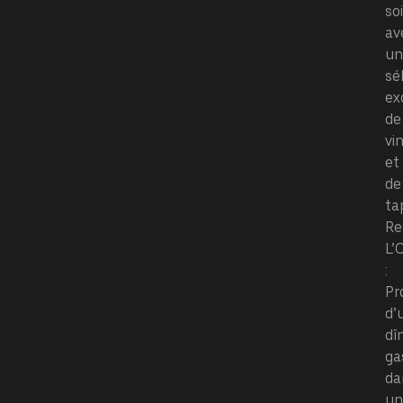
so
av
un
sé
ex
de
vi
et
de
ta
Re
L’
:
Pr
d’
dî
ga
da
un