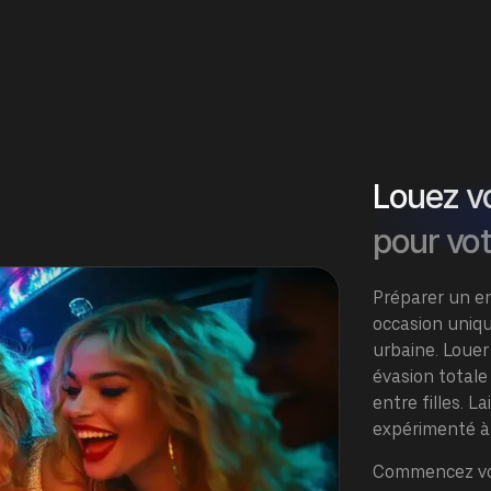
Louez vo
pour vot
Préparer un en
occasion uniqu
urbaine. Loue
évasion totale
entre filles. 
expérimenté
à
Commencez vot