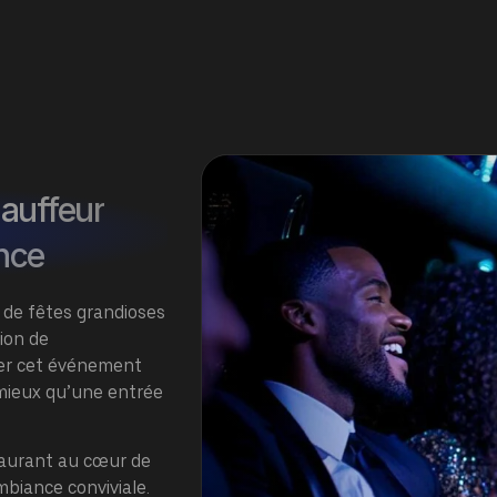
hauffeur
ence
 de fêtes grandioses
ion de
ter cet événement
e mieux qu’une entrée
taurant au cœur de
mbiance conviviale.