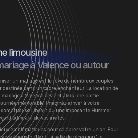
ne limousine
mariage à Valence ou autour
niser un mariage est le rêve de nombreux couples
ur destinée dans un cadre enchanteur. La
location de
e mariag
e
à Valence devient alors une partie
journée mémorable. Imaginez arriver à votre
 somptueuse Lincoln ou une imposante
Hummer
egard admiratif de vos invités.
lieux emblématiques pour célébrer votre union. Pour
 cadre époustouflant, la salle de réception ‘Le