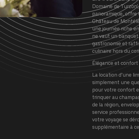
Domaine de Turzon’,
panoramique, offre 
Château de Montélég
une journée riche e
ne vaut un banquet 
gastronomie et raff
culinaire hors du c
Élégance et confort
La location d’une li
simplement une ques
pour votre confort e
trinquer au champag
de la région, envel
service professionn
votre voyage se dér
supplémentaire à cet