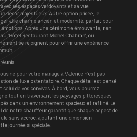
 avec ses espaces verdoyants et sa vue
un décor majestueux. Autre option prisée, le
er allie charme ancien et modernité, parfait pour
n émotions. Après une cérémonie émouvante, rien
au ‘Hôtel Restaurant Michel Chabran’, où
inement se rejoignent pour offrir une expérience
ommun.
 réunis
mousine
pour votre mariage à Valence n’est pas
tion de luxe ostentatoire. Chaque détail est pensé
t celui de vos convives. À bord, vous pourrez
ne tout en traversant les paysages pittoresques
oppés dans un environnement spacieux et raffiné. Le
el de notre chauffeur garantit que chaque aspect de
oule sans accroc, ajoutant une dimension
te journée si spéciale.