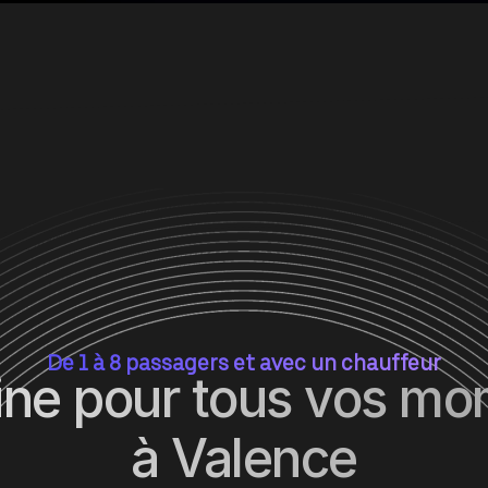
De 1 à 8 passagers et avec un chauffeur
ine pour tous vos mo
à Valence