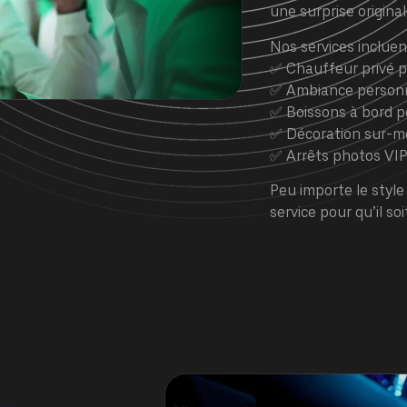
une surprise origina
Nos services incluent
✅ Chauffeur privé p
✅ Ambiance personn
✅ Boissons à bord po
✅ Décoration sur-m
✅ Arrêts photos VI
Peu importe le styl
service pour qu’il so