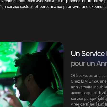
 souvenirs mémorables avec vos amis et proches. Pourquoi ne 
’un service exclusif et personnalisé pour vivre une expérience
Un Service
pour un Ann
Offrez-vous une soir
Chez LIM Limousine
anniversaire inoubli
accompagnent tout 
service personnalisé
virée dans les lieu