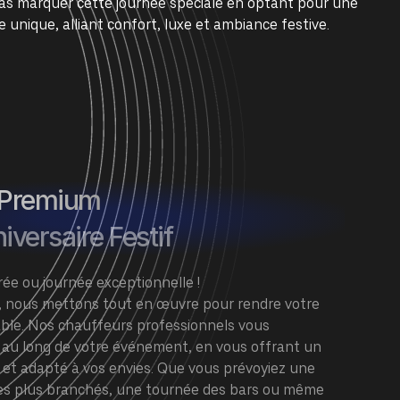
pas marquer cette journée spéciale en optant pour une
 unique, alliant confort, luxe et ambiance festive.
 Premium
iversaire Festif
ée ou journée exceptionnelle !
, nous mettons tout en œuvre pour rendre votre
able. Nos chauffeurs professionnels vous
au long de votre événement, en vous offrant un
 et adapté à vos envies. Que vous prévoyiez une
x les plus branchés, une tournée des bars ou même