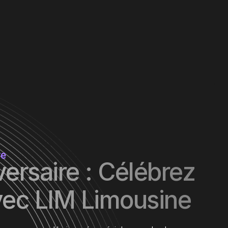
re
ersaire : Célébrez
vec LIM Limousine