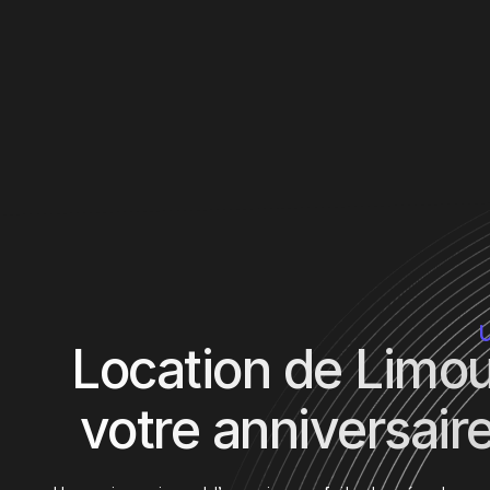
U
Location de Limou
votre anniversai