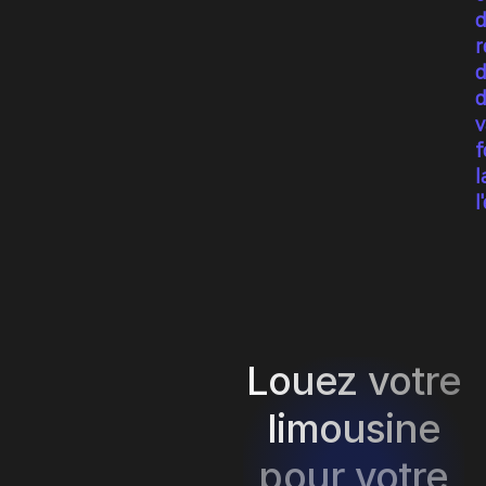
d
r
d
d
v
f
l
l
Louez votre
limousine
pour votre