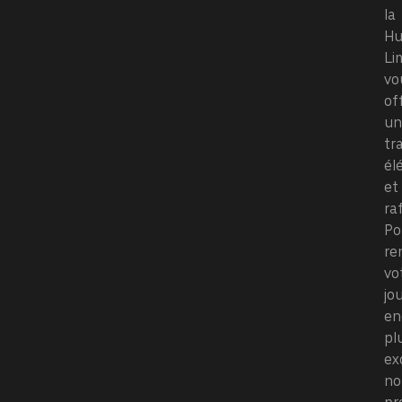
la
H
Li
vo
of
un
tr
él
et
ra
Po
re
vo
jo
en
pl
ex
no