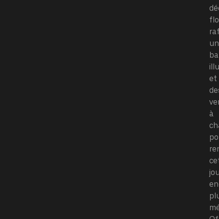
dé
fl
ra
un
ba
il
et
de
ve
à
ch
po
re
ce
jo
en
pl
mé