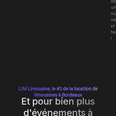
Bo
un
nu
mé
et
fe
!
LIM Limousine, le #1 de la location de
limousines à Bordeaux
Et pour bien plus
d'événements à