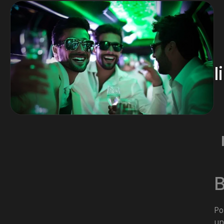
l
Po
un