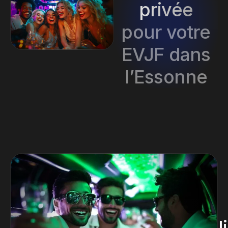
privée
pour votre
EVJF dans
l’Essonne
l